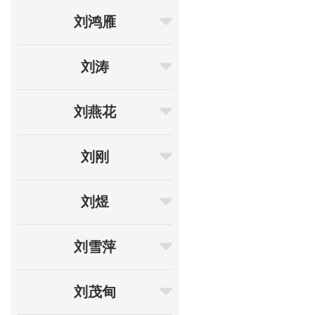
刘鸿雁
刘涛
刘燕花
刘刚
刘煜
刘雪萍
刘茂甸