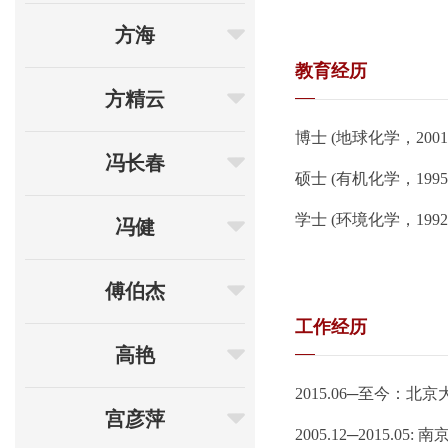
方海
教育经历
方精云
博士 (地球化学，2001)，美
冯长春
硕士 (有机化学，19
学士 (环境化学，19
冯健
傅伯杰
工作经历
高艳
2015.06─至今
宫彦萍
2005.12─2015.