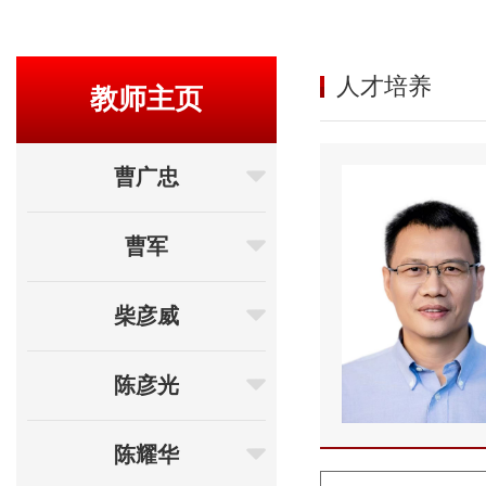
人才培养
教师主页
曹广忠
曹军
柴彦威
陈彦光
陈耀华