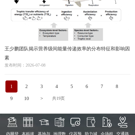
王少鹏团队揭示营养级间能量传递效率的分布特征和影响因
素
发布时间：2026-07-08
1
2
3
4
5
6
7
8
9
10
>
共19页
内网登
本科拔
基地与
地理数
仪器预
助力城
会场租
交通路