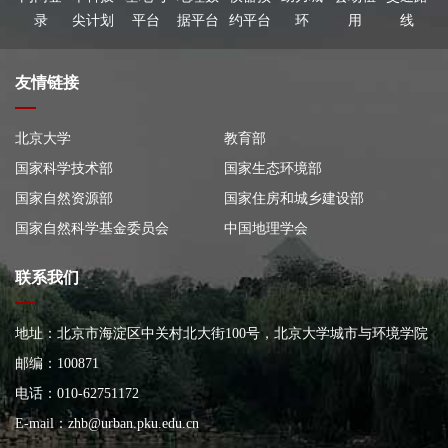
录
尖计划
平台
据平台
约平台
环
用
线
友情链接
北京大学
教育部
国家科学技术部
国家生态环境部
国家自然资源部
国家住房和城乡建设部
国家自然科学基金委员会
中国地理学会
联系我们
地址：北京市海淀区中关村北大街100号，北京大学城市与环境学院
大楼
邮编：100871
电话：010-62751172
E-mail：
zhb@urban.pku.edu.cn