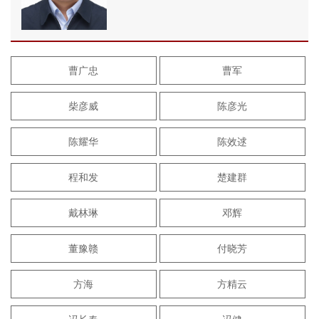
曹广忠
曹军
柴彦威
陈彦光
陈耀华
陈效逑
程和发
楚建群
戴林琳
邓辉
董豫赣
付晓芳
方海
方精云