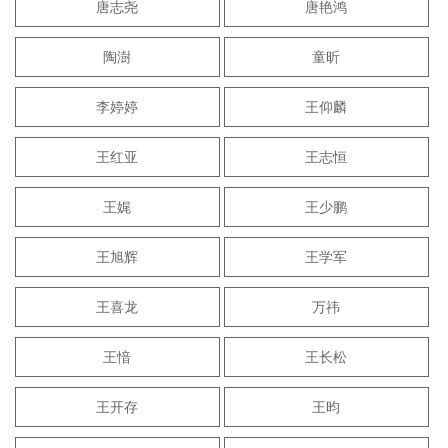
唐志尧
唐艳鸿
陶澍
童昕
李婷婷
王仰麟
王红亚
王志恒
王娓
王少鹏
王旭辉
王学军
王喜龙
万祎
王愔
王长松
王开存
王昀