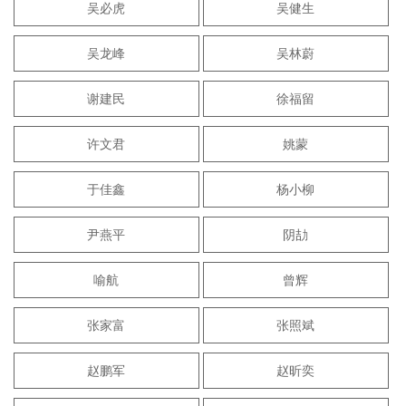
吴必虎
吴健生
吴龙峰
吴林蔚
谢建民
徐福留
许文君
姚蒙
于佳鑫
杨小柳
尹燕平
阴劼
喻航
曾辉
张家富
张照斌
赵鹏军
赵昕奕