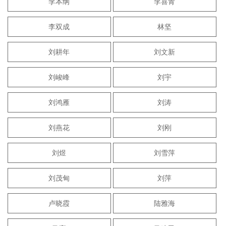
李本纲
李喜青
李双成
林坚
刘耕年
刘文新
刘峻峰
刘宇
刘鸿雁
刘涛
刘燕花
刘刚
刘煜
刘雪萍
刘茂甸
刘萍
卢晓霞
陆雅海