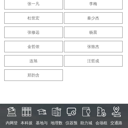
张一凡
李梅
杜世宏
秦少杰
张修远
杨晨
金哲侬
张致杰
连旭
汪哲成
郑韵含
内网登
本科拔
基地与
地理数
仪器预
助力城
会场租
交通路