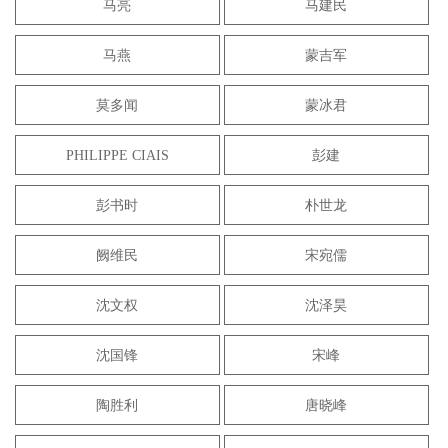
马亮
马建民
马燕
蒙吉军
莫多闻
蒙冰君
PHILIPPE CIAIS
彭建
彭书时
朴世龙
阙维民
宋宛儒
沈文权
沈泽昊
沈国锋
宋峰
陶胜利
唐晓峰