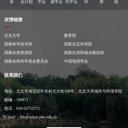
录
尖计划
平台
据平台
约平台
环
用
线
友情链接
北京大学
教育部
国家科学技术部
国家生态环境部
国家自然资源部
国家住房和城乡建设部
国家自然科学基金委员会
中国地理学会
联系我们
地址：北京市海淀区中关村北大街100号，北京大学城市与环境学院
大楼
邮编：100871
电话：010-62751172
E-mail：
zhb@urban.pku.edu.cn