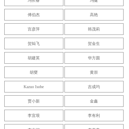
冯长春
冯健
傅伯杰
高艳
宫彦萍
韩茂莉
贺灿飞
贺金生
胡建英
华方圆
胡燮
黄崇
Kazuo Isobe
吉成均
贾小新
金鑫
李宜垠
李有利