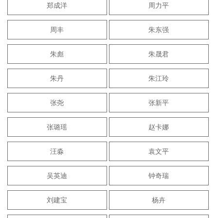
郑成洋
周力平
周丰
朱东强
朱彪
朱晟君
朱丹
朱江玲
张尧
张新平
张璐瑶
赵卡娜
汪淼
袁文平
吴英迪
钟奇瑞
刘建宝
杨卉