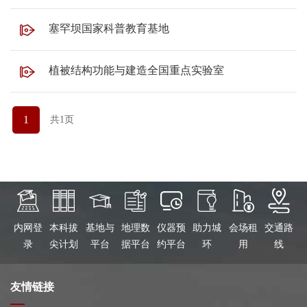
塞罕坝国家科普教育基地
植被结构功能与建造全国重点实验室
1
共1页
内网登
本科拔
基地与
地理数
仪器预
助力城
会场租
交通路
录
尖计划
平台
据平台
约平台
环
用
线
友情链接