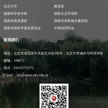
北京大学
教育部
国家科学技术部
国家生态环境部
国家自然资源部
国家住房和城乡建设部
国家自然科学基金委员会
中国地理学会
联系我们
地址：北京市海淀区中关村北大街100号，北京大学城市与环境学院
大楼
邮编：100871
电话：010-62751172
E-mail：
zhb@urban.pku.edu.cn