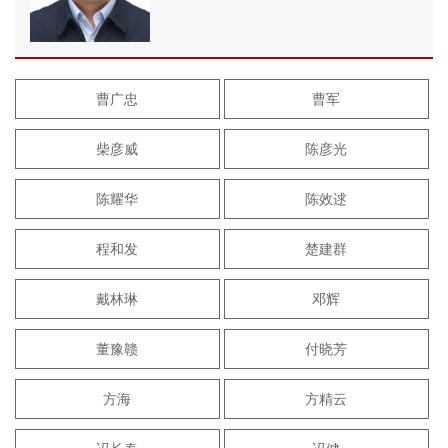
曹广忠
曹军
柴彦威
陈彦光
陈耀华
陈效逑
程和发
楚建群
戴林琳
邓辉
董豫赣
付晓芳
方海
方精云