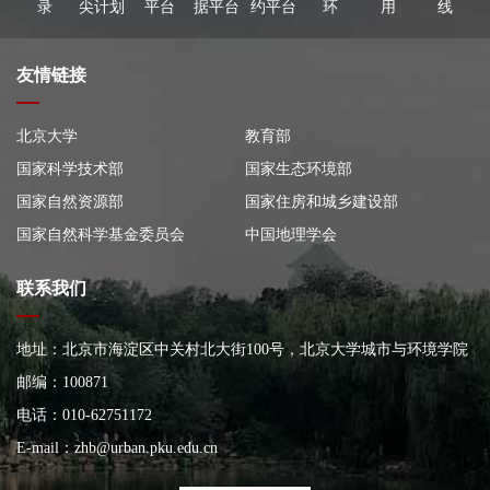
录
尖计划
平台
据平台
约平台
环
用
线
友情链接
北京大学
教育部
国家科学技术部
国家生态环境部
国家自然资源部
国家住房和城乡建设部
国家自然科学基金委员会
中国地理学会
联系我们
地址：北京市海淀区中关村北大街100号，北京大学城市与环境学院
大楼
邮编：100871
电话：010-62751172
E-mail：
zhb@urban.pku.edu.cn