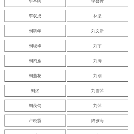
李本纲
李喜青
李双成
林坚
刘耕年
刘文新
刘峻峰
刘宇
刘鸿雁
刘涛
刘燕花
刘刚
刘煜
刘雪萍
刘茂甸
刘萍
卢晓霞
陆雅海