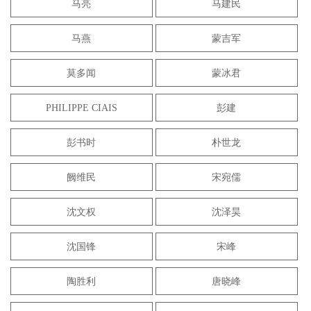
马亮
马建民
马燕
蒙吉军
莫多闻
蒙冰君
PHILIPPE CIAIS
彭建
彭书时
朴世龙
阙维民
宋宛儒
沈文权
沈泽昊
沈国锋
宋峰
陶胜利
唐晓峰