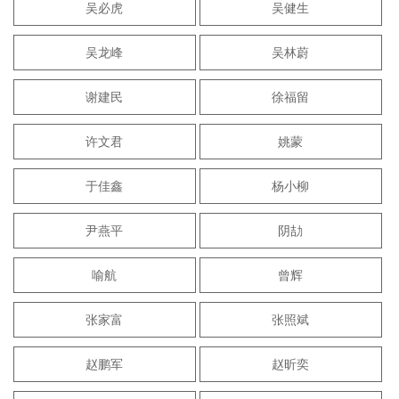
吴必虎
吴健生
吴龙峰
吴林蔚
谢建民
徐福留
许文君
姚蒙
于佳鑫
杨小柳
尹燕平
阴劼
喻航
曾辉
张家富
张照斌
赵鹏军
赵昕奕