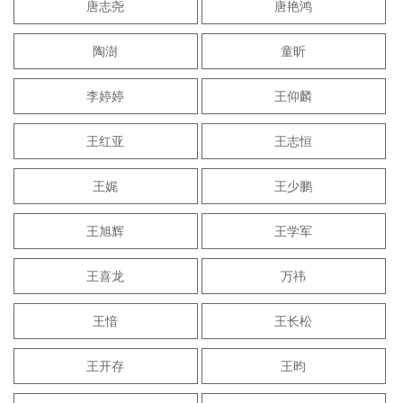
唐志尧
唐艳鸿
陶澍
童昕
李婷婷
王仰麟
王红亚
王志恒
王娓
王少鹏
王旭辉
王学军
王喜龙
万祎
王愔
王长松
王开存
王昀