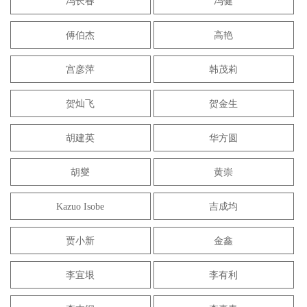
冯长春
冯健
傅伯杰
高艳
宫彦萍
韩茂莉
贺灿飞
贺金生
胡建英
华方圆
胡燮
黄崇
Kazuo Isobe
吉成均
贾小新
金鑫
李宜垠
李有利