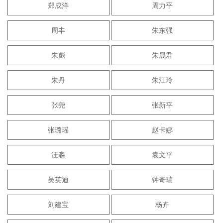
郑成洋
周力平
周丰
朱东强
朱彪
朱晟君
朱丹
朱江玲
张尧
张新平
张璐瑶
赵卡娜
汪淼
袁文平
吴英迪
钟奇瑞
刘建宝
杨卉