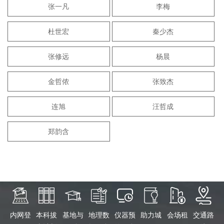
张一凡
李梅
杜世宏
秦少杰
张修远
杨晨
金哲侬
张致杰
连旭
汪哲成
郑韵含
内网登
本科拔
基地与
地理数
仪器预
助力城
会场租
交通路