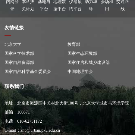
内网登
本科拔
基地与
地理数
仪器预
助力城
会场租
交通路
录
尖计划
平台
据平台
约平台
环
用
线
友情链接
北京大学
教育部
国家科学技术部
国家生态环境部
国家自然资源部
国家住房和城乡建设部
国家自然科学基金委员会
中国地理学会
联系我们
地址：北京市海淀区中关村北大街100号，北京大学城市与环境学院
大楼
邮编：100871
电话：010-62751172
E-mail：
zhb@urban.pku.edu.cn