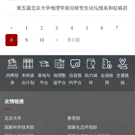
第五届北京大学地理学前沿研究生论坛报名和征稿启
事
<
1
2
3
4
5
6
7
8
9
10
>
共11页
内网登
本科拔
基地与
地理数
仪器预
助力城
会场租
交通路
录
尖计划
平台
据平台
约平台
环
用
线
友情链接
北京大学
教育部
国家科学技术部
国家生态环境部