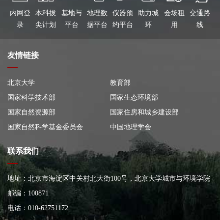
内网登
本科拔
基地与
地理数
仪器预
助力城
会场租
交通路
录
尖计划
平台
据平台
约平台
环
用
线
友情链接
北京大学
教育部
国家科学技术部
国家生态环境部
国家自然资源部
国家住房和城乡建设部
国家自然科学基金委员会
中国地理学会
联系我们
地址：北京市海淀区中关村北大街100号，北京大学城市与环境学院
大楼
邮编：100871
电话：010-62751172