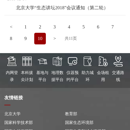
北京大学“生态讲坛2018”会议通知（第二轮）
<
1
2
3
4
5
6
7
8
9
10
>
共11页
内网登
本科拔
基地与
地理数
仪器预
助力城
会场租
交通路
录
尖计划
平台
据平台
约平台
环
用
线
友情链接
北京大学
教育部
国家科学技术部
国家生态环境部