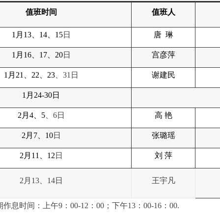
值班时间
值班人
1
月13、14、15
日
唐 琳
1
月16、17、20
日
宫彦萍
1
月21、22、23
、31日
谢建民
1
月24-30日
2
月4、5
、6日
高 艳
2
月7、10
日
张璐瑶
2
月11、12
日
刘 萍
2月13、14日
王宇凡
息时间：上午9：00-12：00；下午13：00-16：00.