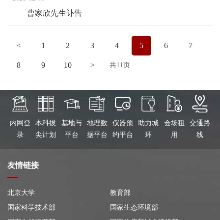
曹家欣先生讣告
<
1
2
3
4
5
6
7
8
9
10
>
共11页
内网登
本科拔
基地与
地理数
仪器预
助力城
会场租
交通路
录
尖计划
平台
据平台
约平台
环
用
线
友情链接
北京大学
教育部
国家科学技术部
国家生态环境部