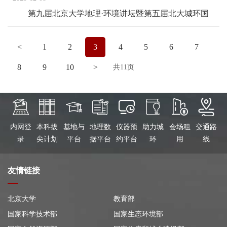
第九届北京大学地理·环境讲坛暨第五届北大城环国
际青年论坛将于明日开幕（第三轮）
<
1
2
3
4
5
6
7
8
9
10
>
共11页
内网登
本科拔
基地与
地理数
仪器预
助力城
会场租
交通路
录
尖计划
平台
据平台
约平台
环
用
线
友情链接
北京大学
教育部
国家科学技术部
国家生态环境部