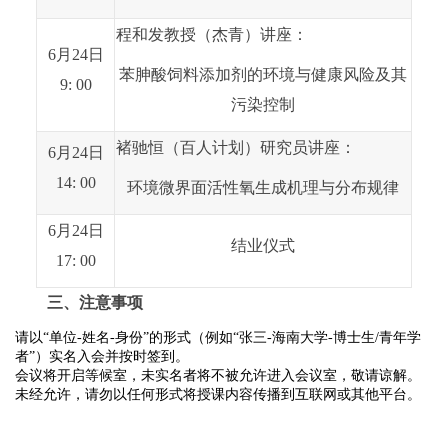
程和发教授（杰青）讲座：
6月2
4
日
苯胂酸饲料添加剂的环境与健康风险及其
9:
0
0
污染控制
褚驰恒（百人计划）研究员讲座：
6月2
4
日
1
4
:
0
0
环境微界面活性氧生成机理与分布规律
6月2
4
日
结业仪式
1
7
:
0
0
三、注意事项
请以
“单位
-姓名
-身份
”的形式
（例如
“张三-海南大学-博士生/青年学
者”）
实名入会
并按时签到。
会议将开启等候室，未实名者将不被允许进入会议室，敬请谅解。
未经允许，请勿以任何形式将授课内容传播到互联网或其他平台。