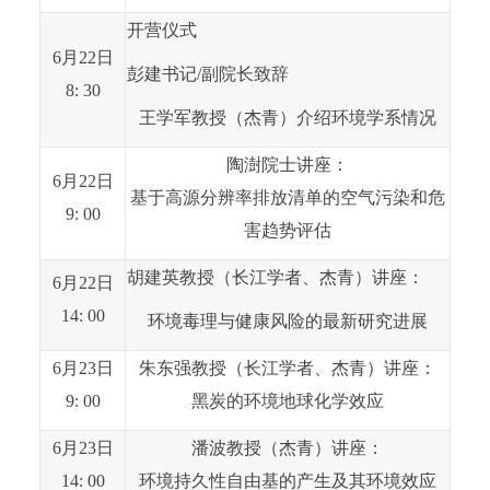
开营仪式
6月2
2
日
彭建书记
/副院长致辞
8:
3
0
王学军教授（杰青）介绍环境学系情况
陶澍院士讲座：
6月2
2
日
基于高源分辨率排放清单的空气污染和危
9:
0
0
害趋势评估
胡建英教授（长江学者、杰青）讲座：
6月2
2
日
1
4
:
0
0
环境毒理与健康风险的最新研究进展
6月2
3
日
朱东强教授（长江学者、杰青）讲座：
9:
0
0
黑炭的环境地球化学效应
6月2
3
日
潘波教授（杰青）讲座：
1
4
:
0
0
环境持久性自由基的产生及其环境效应