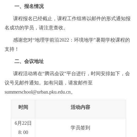
一、
报名情况
课程报名已经
截止，课程工作组将以邮件的形式通知
报
名成功的学员
，请注意查收。
感谢您对
“地理学前沿
2022
：环境地学
”
暑期学校课程
的
支持！
二、
会议地址
课程活动将在
“腾讯会议”平台进行，时间安排如下，会
议号见邮件通知。如有问题，请发邮件至
summerscho
ol
@urban.pku.edu.cn
。
时间
活动内容
6月2
2
日
学员签到
8:
0
0