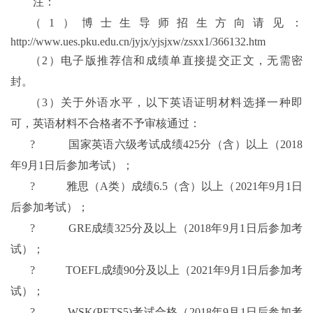
注：
（
1
）
博士生
导师招生方向请见：
http://www.ues.pku.edu.cn/jyjx/yjsjxw/zsxx1/366132.htm
（
2
）电子版推荐信
和成绩单
直接提交正文，无需密
封。
（
3
）关于外语水平，以下英语证明材料选择一种即
可，英语材料不合格者不予审核通过：
?
国家英语六级考试成绩
425
分（含）以上（
2018
年
9
月
1
日后参加考试）；
?
雅思（
A
类）成绩
6.5
（含）以上（
2021
年
9
月
1
日
后参加考试）；
?
GRE
成绩
325
分及以上（
2018
年
9
月
1
日后参加考
试）；
?
TOEFL
成绩
90
分及以上（
2021
年
9
月
1
日后参加考
试）；
?
WSK(PETS5)
考试合格（
2018
年
9
月
1
日后参加考