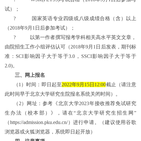
试）；
?
国家英语专业四级或八级成绩合格（含）以上
（
2018
年
9
月
1
日后参加考试）；
?
以第一作者撰写报考学科相关高水平英文文章，
由院招生工作小组评估认可（
2018
年
9
月
1
日后发表，期刊标
准：
SCI
影响因子大于等于
3.0
，
SSCI
影响因子大于等于
2.0)
。
三、网上报名
（
1
）
时间：即日起至
2022
年
9
月
15
日
12
:
00
截止（请注意
此时间早于
北京大学研究生院报名
系统关闭时间）
。
（
2
）
网址：参考《北京大学
2023
年接收推荐免试研究
生办法（校本部）》，请在
“
北京大学研究生招生网
”
（
https://admission.pku.edu.cn/
）进行申请。（建议使用谷歌
浏览器或火狐浏览器，系统即日起开放）