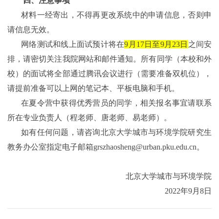
四、注意事项
材料一经寄出，不得再更改系统中的申请信息，否则申
请信息无效。
网络测试和线上面试
预计
将在
9
月
1
7
日
至
9
月
23
日
之间安
排，请密切关注我院网站和邮件通知。所有同学（本校和外
校）的面试将全部通过腾讯会议进行
（需要准备
双机位
）
，
请提前准备可以上网的笔记本、平板电脑和手机。
在夏令营中获得优秀营员的同学，相关报名事宜请联系
所在专业负责人（程老师、唐老师、易老师）
。
如有任何问题，请咨询北京大学城市与环境学院研究生
教务办公室
指定
电子邮箱
grszhaosheng@urban.pku.edu.cn
。
北京大学城市与环境学院
2022
年
9
月
8
日