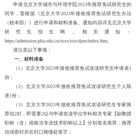
申请北京大学城市与环境学院
2023
年推荐免试研究生的
同学，需根据《北京大学
2023
年接收推荐免试研究生办法
（校本部）》进行申请和材料准备。通知内容详见北京大学
研究生招生网，相关通知：
https://admission.pku.edu.cn/zsxx/sszs/tjms/index.htm
。
请注意以下事项：
一、材料准备
（
1
）北京大学
2023
年接收推荐免试攻读研究生申请表
1
份；
（
2
）北京大学
2023
年接收推荐免试攻读研究生个人陈
述
1
份；
（
3
）北京大学
2023
年接收推荐免试攻读研究生专家推
荐信
2
封，即需要
2
位与申请攻读学位学科相关专家【副教授
职称（含）或相当专业技术职称以上】分别签名推荐，推荐
信须密封并在封口骑缝处签字；