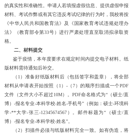
的真实性和准确性。申请人若填报虚假信息、提供虚假申报
材料、考试作弊或有其它违反考试纪律的行为时，我校将按
《中华人民共和国教育法》及《国家教育考试违规处理办
法》（教育部令第
33
号）进行严肃处理直至取消拟录取资
格。
二、材料
提交
鉴于疫情，本年度要求在规定时间内提交电子材料。纸
版材料需待通知后补交。
（
1
）
准备好纸版材料后（包括签字和盖章），将全部
材料从申请表开始按照（
1
）
-
（
7
）的顺序扫描成一个
PDF
文件（文件大小不超过
10M
）。
PDF
命名格式为
“
（硕士
/
直
博）
-
报
名专业
-
本科学校
-
姓名
-
手机号
”
（例如：硕士
-
环境科
学
-**
大学
-
张三
-
12345674567
）。邮件标题为
“
（硕士
/
直
博）
-
报名专业
-
本科学校
-
姓名
”
。
（
2
）
扫描件必须与纸版材料完全一致。如有伪造，将