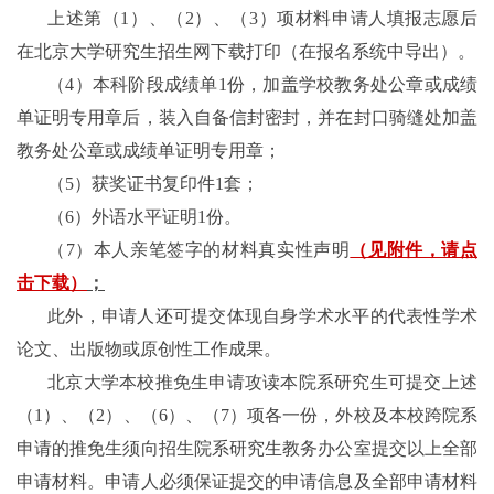
上述第（
1
）、（
2
）、（
3
）项材料申请人填报志愿后
在北京大学研究生招生网下载打印
（在报名系统中导出）
。
（
4
）
本科阶段成绩单
1
份，加盖学校教务处公章或成绩
单证明专用章后，装入自备信封密封，并在封口骑缝处加盖
教务处公章或成绩单证明专用章；
（
5
）获奖证书复印件
1
套；
（
6
）外语水平证明
1
份。
（
7
）
本人亲笔签字的材料真实性声明
（见附件，请点
击下载）
；
此外，申请人还可提交体现自身学术水平的代表性学术
论文、出版物或原创性工作成果。
北京大学本校推免生申请攻读本院系研究生可提交上述
（
1
）、（
2
）、（
6
）、（
7
）项各一份，外校及本校跨院系
申请的推免生须向招生院系研究生教务办公室提交以上全部
申请材料。申请人必须保证提交的申请信息及全部申请材料