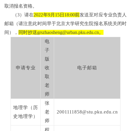
取消报名资格。
（
3
）
请在
2022
年
9
月
15
日
18:00
前
发送至对应专业负责人
邮箱（请注意此时间早于
北京大学研究生院报名
系统关闭时
间），
同时抄送
grszhaosheng@urban.pku.edu.cn
。
电
子
版
申请专业
收
电子邮箱
取
老
师
张
地理学（历
老
2001111858@stu.pku.edu.cn
史地理学）
师
程