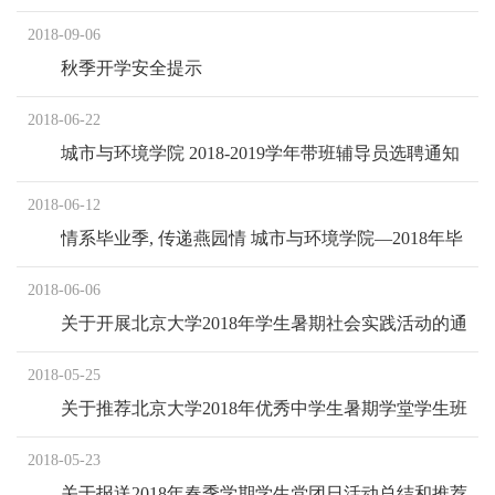
2018-09-06
秋季开学安全提示
2018-06-22
城市与环境学院 2018-2019学年带班辅导员选聘通知
2018-06-12
情系毕业季, 传递燕园情 城市与环境学院—2018年毕
业季志愿者招募
2018-06-06
关于开展北京大学2018年学生暑期社会实践活动的通
知
2018-05-25
关于推荐北京大学2018年优秀中学生暑期学堂学生班
主任的通知
2018-05-23
关于报送2018年春季学期学生党团日活动总结和推荐