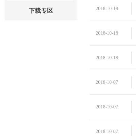
2018-10-18
下载专区
2018-10-18
2018-10-18
2018-10-07
2018-10-07
2018-10-07