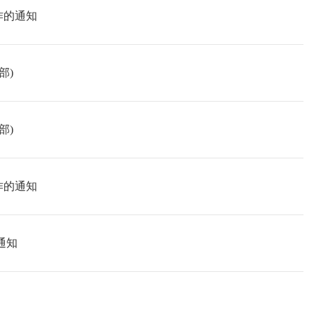
作的通知
部)
部)
作的通知
通知