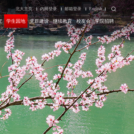
北大主页
内网登录
邮箱登录
English
究
学生园地
党群建设
继续教育
校友会
学院招聘