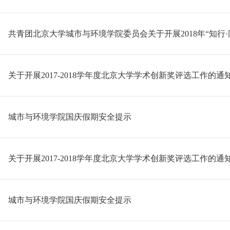
共青团北京大学城市与环境学院委员会关于开展2018年“知行
关于开展2017-2018学年度北京大学学术创新奖评选工作的通
城市与环境学院国庆假期安全提示
关于开展2017-2018学年度北京大学学术创新奖评选工作的通
城市与环境学院国庆假期安全提示