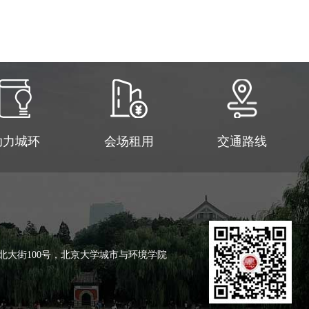
助力城环
会场租用
交通路线
北大街100号，北京大学城市与环境学院