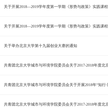
关于开展2018—2019学年度第一学期《形势与政策》实践课
关于开展2018—2019学年度第一学期《形势与政策》实践课
关于举办北京大学第十九届创业大赛的通知
共青团北京大学城市与环境学院委员会关于2017-2018年
共青团北京大学城市与环境学院委员会关于开展2018年“知行
共青团北京大学城市与环境学院委员会关于2017-2018年