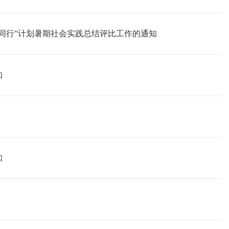
·同行”计划暑期社会实践总结评比工作的通知
知
知