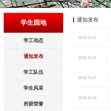
通知发布
学生园地
2018-10-25
学工动态
通知发布
2018-10-25
学工队伍
2018-10-25
学生风采
2018-10-18
所获荣誉