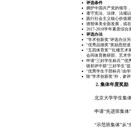
评选条件
拥护中国共产党的领导
遵守宪法、法律、法规
践行社会主义核心价值
德智体美全面发展，或
2017-2018
学年素质综合
评选办法
“学术创新奖”评选办法
“优秀品德奖”奖励思想
“五四体育奖”“红楼艺
会同体育教研部、艺术
申请“三好学生标兵”“
级初评中获“三好学生”
“优秀学生干部标兵”由
除“学术创新奖”外，参
2.
集体年度奖励
北京大学学生集体
申请“先进班集体
“示范班集体”从