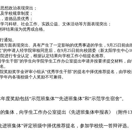
，思想政治表现突出；
以及学校规章制度；
观，道德品质优秀；
在学习科研、社会工作、实践公益、文体活动等方面表现突出；
测评结果须为优秀或合格。
另行通知。
道德方面表现突出、具有产生了一定影响的优秀事迹的学生，9月25日前
术奖”的申请人经学院审核同意后，在9月25日前向校团委（新太阳学生中心
学院进行专业认定，根据认定结果向学校工作小组提名推荐。
优秀学生干部”的学生向学院学生工作办公室提出申请并按要求提交材料，
提名。
学院奖励奖学金评审小组从“优秀学生干部”的提名中择优推荐提名，由学
评学年内各项校级个人奖励不可兼得。
年度奖励包括“示范班集体”“先进班集体”和“示范学生宿舍”。
”的集体，向学生工作办公室提出《先进班集体申报表》（附件1
“先进班集体”评定班级中择优推荐提名，参加学校统一答辩评选。