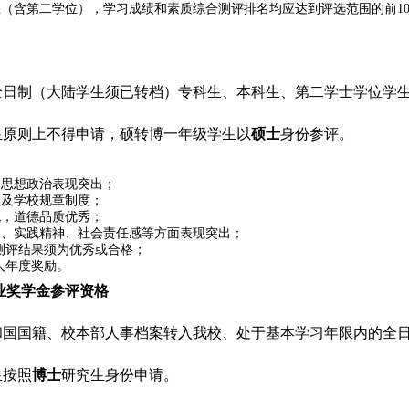
（含第二学位），学习成绩和素质综合测评排名均应达到评选范围的前10
全日制（大陆学生须已转档）专科生、本科生、第二学士学位学
生原则上不得申请，硕转博一年级学生以
硕士
身份参评。
，思想政治表现突出；
以及学校规章制度；
观，道德品质优秀；
力、实践精神、社会责任感等方面表现突出；
测评结果须为优秀或合格；
人年度奖励。
业奖学金参评资格
和国国籍、校本部人事档案转入我校、处于基本学习年限内的全
生按照
博士
研究生身份申请。