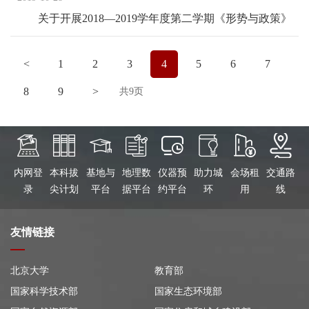
关于开展2018—2019学年度第二学期《形势与政策》
实践课程开课工作的通知
<
1
2
3
4
5
6
7
8
9
>
共9页
内网登
本科拔
基地与
地理数
仪器预
助力城
会场租
交通路
录
尖计划
平台
据平台
约平台
环
用
线
友情链接
北京大学
教育部
国家科学技术部
国家生态环境部