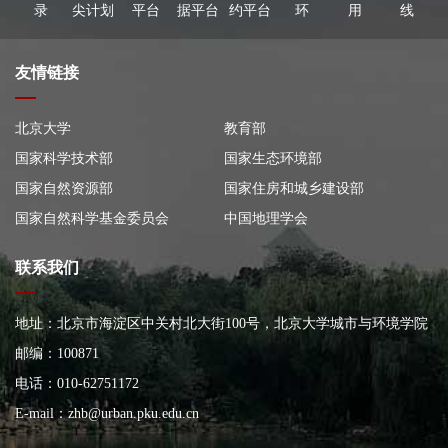
录
尖计划
平台
据平台
约平台
环
用
线
友情链接
北京大学
教育部
国家科学技术部
国家生态环境部
国家自然资源部
国家住房和城乡建设部
国家自然科学基金委员会
中国地理学会
联系我们
地址：北京市海淀区中关村北大街100号，北京大学城市与环境学院
大楼
邮编：100871
电话：010-62751172
E-mail：
zhb@urban.pku.edu.cn