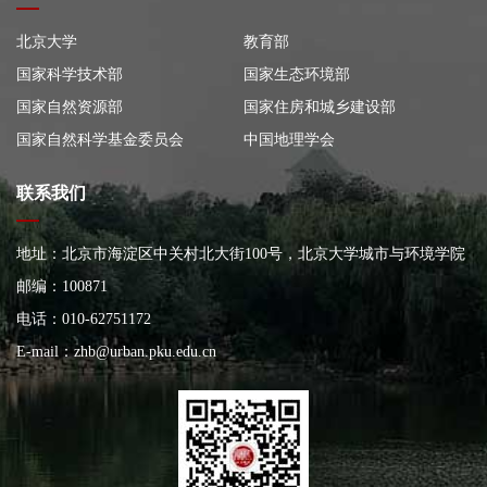
北京大学
教育部
国家科学技术部
国家生态环境部
国家自然资源部
国家住房和城乡建设部
国家自然科学基金委员会
中国地理学会
联系我们
地址：北京市海淀区中关村北大街100号，北京大学城市与环境学院
大楼
邮编：100871
电话：010-62751172
E-mail：
zhb@urban.pku.edu.cn