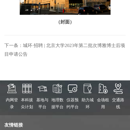
（封面）
下一条：城环·招聘 | 北京大学2023年第二批次博雅博士后项
目申请公告
内网登
本科拔
基地与
地理数
仪器预
助力城
会场租
交通路
录
尖计划
平台
据平台
约平台
环
用
线
友情链接