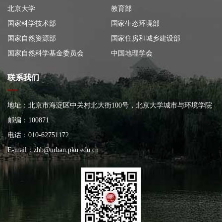
北京大学
教育部
国家科学技术部
国家生态环境部
国家自然资源部
国家住房和城乡建设部
国家自然科学基金委员会
中国地理学会
联系我们
地址：北京市海淀区中关村北大街100号，北京大学城市与环境学院
大楼
邮编：100871
电话：010-62751172
E-mail：
zhb@urban.pku.edu.cn