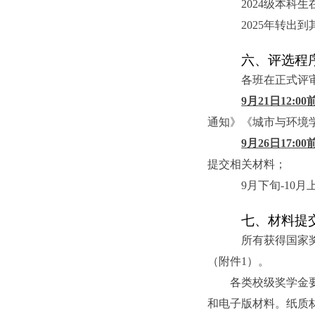
2024
级本科生
2025
年转出到
六、评选程
各班在正式评
9
月
21
日
12:00
通知》《城市与环境
9
月
26
日
17:00
提交相关材料；
9
月下旬
-10
月
七、材料提
所有获得国家
（附件
1
）。
各类校级奖学金
和电子版材料。纸质