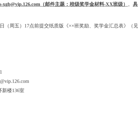
s-xgb@vip.126.com
（邮件主题：校级奖学金材料
-XX
班级）
。
具
日（周五）
17
点前提交纸质版
《
××
班奖励、奖学金汇总表》（
1
b@vip.126.com
环新楼
136
室