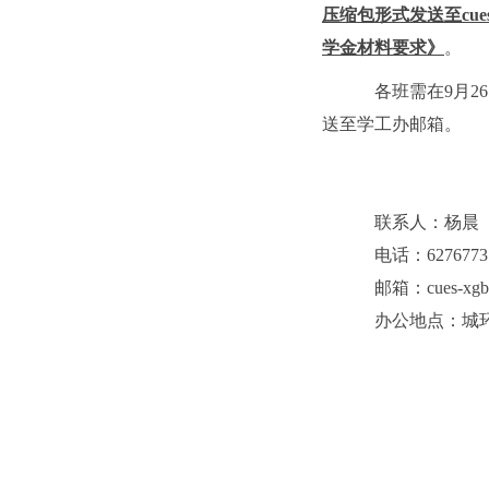
压缩包形式发送至
cue
学金材料要求》
。
各班需在
9
月
26
送至学工办邮箱。
联系人：杨晨
电话：
6276773
邮箱：
cues-xg
办公地点：城