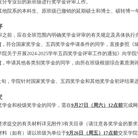
在分专业后的新班级进行奖学金评审工作。
其他院系的本科生、原班级已撤销的延期硕士和博士、硕转博一
序
审之前，应在全班范围内明确奖学金评审的有关规定及具体执行
前
，符合国家奖学金、五四奖学金申请条件的同学，直接参照《
学院关于开展
2024-2025
学年五四奖学金评审工作的通知》向学院
前
，申请其他各类别奖学金的同学，由所在班级根据综合素质测
上旬，学院针对国家奖学金、五四奖学金和其他奖学金初评结果
交
奖学金和校级奖学金的同学，需在
9
月
27
日（周六）
12
点前
完成网
要求提交的有关材料详见附件3有关目录（请注意各奖学金的要
材料（如有）请以班级为单位于
9
月
26
日（周五）
17
点前
交至学院