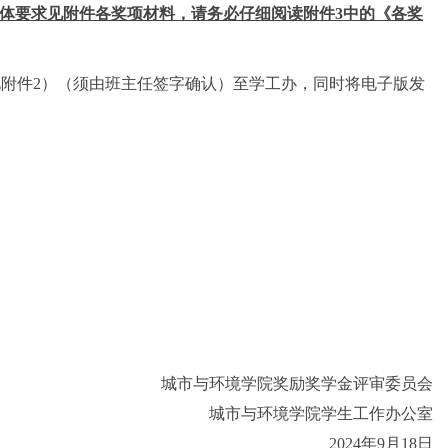
体要求见附件各奖项材料，请务必仔细阅读
附件
3
中的《各奖
见附件
2
）
（须由班主任签字确认）至学工办，同时将电子版发
城市与环境学院奖励奖学金评审委员会
城市与环境学院学生工作办公室
2024
年
9
月
18
日