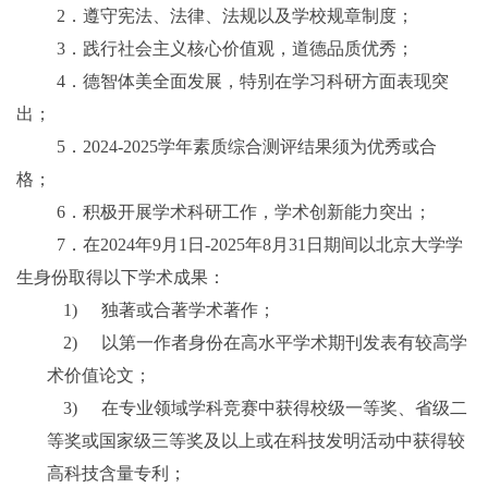
2
．
遵守宪法、法律、法规以及学校规章制度；
3
．
践行社会主义核心价值观，道德品质优秀；
4
．
德智体美全面发展，特别在学习科研方面表现突
出；
5
．
2024-2025
学年素质综合测评结果须为优秀或合
格；
6
．
积极开展学术科研工作，学术创新能力突出；
7
．
在
2024
年
9
月
1
日
-2025
年
8
月
31
日期间以北京大学学
生身份取得以下学术成果：
1)
独著或合著学术著作；
2)
以第一作者身份在高水平学术期刊发表有较高学
术价值论文；
3)
在专业领域学科竞赛中获得校级一等奖、省级二
等奖或国家级三等奖及以上或在科技发明活动中获得较
高科技含量专利；