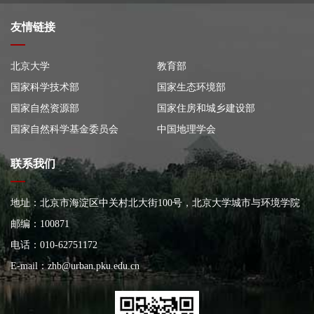
友情链接
北京大学
教育部
国家科学技术部
国家生态环境部
国家自然资源部
国家住房和城乡建设部
国家自然科学基金委员会
中国地理学会
联系我们
地址：北京市海淀区中关村北大街100号，北京大学城市与环境学院
大楼
邮编：100871
电话：010-62751172
E-mail：
zhb@urban.pku.edu.cn