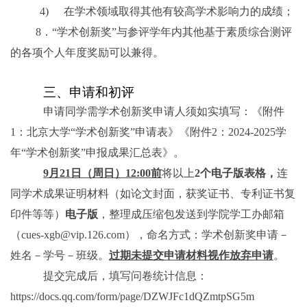
4)
在学术领域取得其他有较高学术影响力的成绩；
8
．
“学术创新奖”与参评学年内其他基于素质综合测评
的各项个人年度奖励可以兼得。
三、申请和初评
申请同学需学术创新奖申请人须如实填写：《附件
1
：北京大学“学术创新奖”申请表》《附件
2
：
2024-2025
学
年“学术创新奖”申报成果汇总表》。
9
月
21
日（周日）
12:00
前
将以上
2
个电子版表格，
连
同学术成果证明材料（如论文封面，获奖证书、专利证书复
印件等等）
电子版
，整理成压缩包发送到学院学工办邮箱
（
cues-xgb@vip.126.com
），命名方式：学术创新奖申请－
姓名－学号－班级。
过期未提交申请材料视作放弃申请
。
提交完成后，填写问卷统计信息：
https://docs.qq.com/form/page/DZWJFc1dQZmtpSG5m