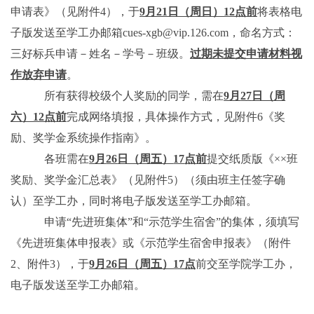
申请表》（见附件
4
），于
9
月
21
日（周日）
12
点前
将表格电
子版发送至学工办邮箱
cues-xgb@vip.126.com
，命名方式：
三好标兵申请－姓名－学号－班级。
过期未提交申请材料视
作放弃申请
。
所有获得校级个人奖励的同学，需在
9
月
27
日（周
六）
12
点前
完成网络填报，具体操作方式，见附件
6
《奖
励、奖学金系统操作指南》。
各班需在
9
月
26
日（周五）
17
点前
提交纸质版《××班
奖励、奖学金汇总表》（见附件
5
）（须由班主任签字确
认）至学工办，同时将电子版发送至学工办邮箱。
申请“先进班集体”和“示范学生宿舍”的集体，须填写
《先进班集体申报表》或《示范学生宿舍申报表》（附件
2
、附件
3
），于
9
月
26
日（周五）
17
点
前交至学院学工办，
电子版发送至学工办邮箱。