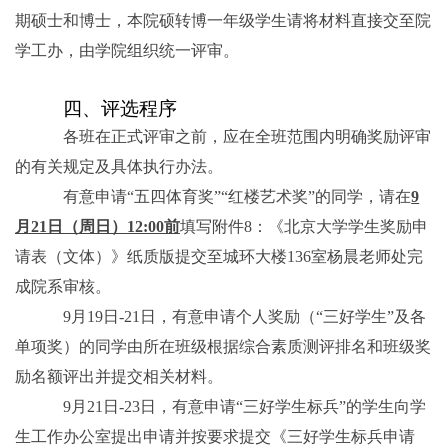
期硕士和博士，本院硕转博一年级学生请将材料直接交至院
学工办，由学院组织统一评审。
四、评选程序
各班在正式评审之前，应在全班范围内明确奖励评审
的有关规定及具体执行办法。
有意申请“五四体育奖”“红楼艺术奖”的同学，请在
9
月
21
日（周日）
12:00
前
填写附件
8
：《北京大学学生奖励申
请表（文体）》纸质版提交至城环大楼
136
室杨晨老师处完
成院系审核。
9
月
19
日
-21
日，有意申请个人奖励（“三好学生”及各
单项奖）的同学由所在班级根据综合素质测评排名和班级奖
励名额评出并提交相关材料。
9
月
21
日
-23
日，有意申请“三好学生标兵”的学生向学
生工作办公室提出申请并按要求提交《三好学生标兵申请