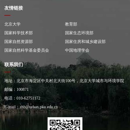
友情链接
北京大学
教育部
国家科学技术部
国家生态环境部
国家自然资源部
国家住房和城乡建设部
国家自然科学基金委员会
中国地理学会
联系我们
地址：北京市海淀区中关村北大街100号，北京大学城市与环境学院
大楼
邮编：100871
电话：010-62751172
E-mail：
zhb@urban.pku.edu.cn