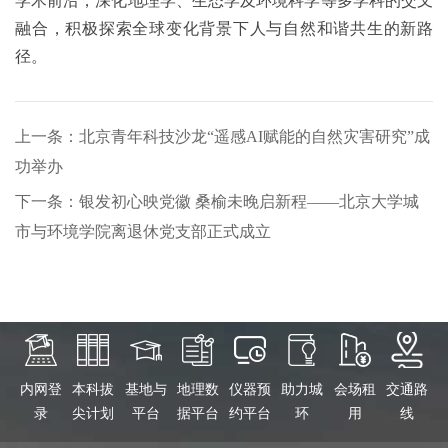
学术前沿，深化地理学、生态学及环境科学等多学科的交叉
融合，积极探索全球变化背景下人与自然和谐共生的新路
径。
上一条：北京青年科技沙龙“遥感AI赋能的自然灾害研究”成
功举办
下一条：银发初心映党徽 桑榆未晚启新程——北京大学城
市与环境学院离退休党支部正式成立
内网登
本科拔
基地与
地理数
仪器预
助力城
会场租
交通路
录
尖计划
平台
据平台
约平台
环
用
线