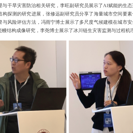
理与干旱灾害防治相关研究，李旺副研究员展示了AI赋能的生
结构探测的研究进展，张修远副研究员分享了海量城市空间要素
警与风险评估方法，冯雨宁博士展示了多尺度气候建模在城市安
壳幔结构成像研究，李尧博士展示了冰川链生灾害监测与过程机