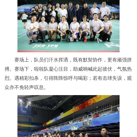
赛场上，队员们汗水挥洒，既有默契协作，更有顽强拼
搏。赛场下，啦啦队凝心注目，助威呐喊此起彼伏，气氛热
烈。遇精彩扣杀，引得阵阵惊呼与喝彩；若有击球失误，观
众亦不免轻声叹息。