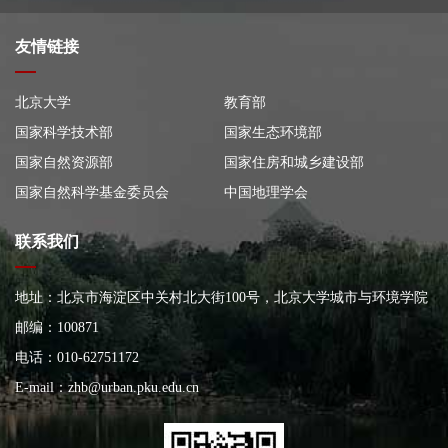
友情链接
北京大学
教育部
国家科学技术部
国家生态环境部
国家自然资源部
国家住房和城乡建设部
国家自然科学基金委员会
中国地理学会
联系我们
地址：北京市海淀区中关村北大街100号，北京大学城市与环境学院
大楼
邮编：100871
电话：010-62751172
E-mail：
zhb@urban.pku.edu.cn