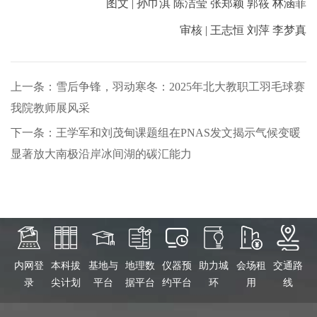
图文 | 孙巾淇 陈洁莹 张郑颖 郭筱 林涵菲
审核 | 王志恒 刘萍 李梦真
上一条：雪后争锋，羽动寒冬：2025年北大教职工羽毛球赛
我院教师展风采
下一条：王学军和刘茂甸课题组在PNAS发文揭示气候变暖
显著放大南极沿岸冰间湖的碳汇能力
内网登
本科拔
基地与
地理数
仪器预
助力城
会场租
交通路
录
尖计划
平台
据平台
约平台
环
用
线