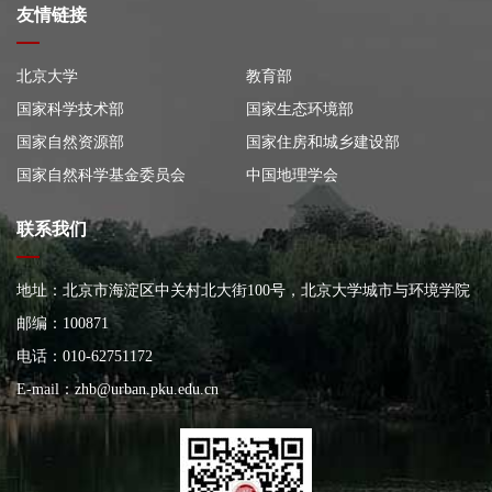
友情链接
北京大学
教育部
国家科学技术部
国家生态环境部
国家自然资源部
国家住房和城乡建设部
国家自然科学基金委员会
中国地理学会
联系我们
地址：北京市海淀区中关村北大街100号，北京大学城市与环境学院
大楼
邮编：100871
电话：010-62751172
E-mail：
zhb@urban.pku.edu.cn