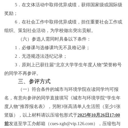
5
．
在文体活动中取得优异成绩，获得国家级或国际级
奖励；
6
．
在社会工作中取得优异成绩，担任重要社会工作或
组织、策划社会活动，为学校做出突出贡献。
（六）参选人需同时具备以下条件：
1
．
必修课与选修课均无不及格记录；
2
．
无违规违法违纪记录；
3
．
原则上已获往届“北京大学学生年度人物”荣誉称号
的同学不再参评。
三、参评方式
（一）符合条件的城市与环境学院在读同学均可报
名，有意向参评的同学直接填写《城市与环境学院“学生年
度人物”推荐报名表》，另附
3
张高清单人生活照（至少
1
张
竖版），以上材料请以压缩包形式于
2025
年
10
月
26
日
17:00
前
发送至学工办邮箱（
cues-xgb@vip.126.com
），压缩包与