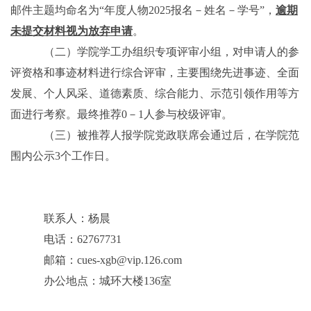
邮件主题均命名为“年度人物
2025
报名－姓名－学号”，
逾期
未提交材料视为放弃申请
。
（二）学院学工办组织专项评审小组，对申请人的参
评资格和事迹材料进行综合评审，主要围绕先进事迹、全面
发展、个人风采、道德素质、综合能力、示范引领作用等方
面进行考察。最终推荐
0
－
1
人参与校级评审。
（三）被推荐人报学院党政联席会通过后，在学院范
围内公示
3
个工作日。
联系人：杨晨
电话：
62767731
邮箱：
cues-xgb@vip.126.com
办公地点：城环大楼
136
室