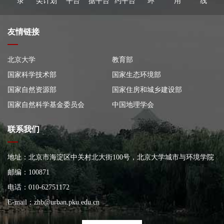
录
尖计划
平台
据平台
约平台
环
用
线
友情链接
北京大学
教育部
国家科学技术部
国家生态环境部
国家自然资源部
国家住房和城乡建设部
国家自然科学基金委员会
中国地理学会
联系我们
地址：北京市海淀区中关村北大街100号，北京大学城市与环境学院
大楼
邮编：100871
电话：010-62751172
E-mail：
zhb@urban.pku.edu.cn