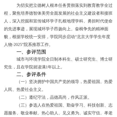
为切实把立德树人根本任务贯彻落实到教育教学全过
程，聚焦培养德智体美劳全面发展的社会主义建设者和接班
人，深入挖掘和宣传城环学子扎根地理学科、勇担时代使命
的先进事迹，展现城环学子昂扬向上、奋楫争先的精神面
貌，根据学校统一安排，学院同步启动“北京大学学生年度
人物·
2025
”院系推荐工作。
一、参评范围
城市与环境学院全日制本科生、硕士研究生、博士研
究生，且在学院就读满
1
年以上。
二、参评条件
（一）坚决拥护中国共产党的领导，热爱祖国、热爱
人民、热爱社会主义。
（二）遵纪守法，品德高尚，作风正派。
（三）参选人在热爱祖国、勤奋学习、科技创新、志
愿服务、敬业奉献、热心助人、见义勇为、诚实守信、孝老