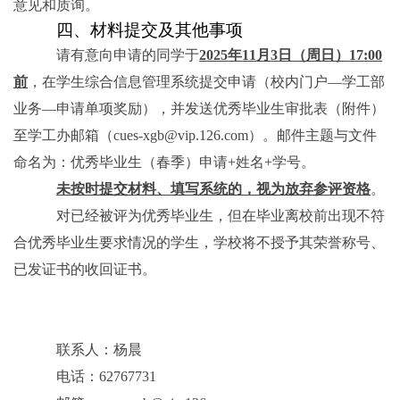
意见和质询。
四、材料提交及其他事项
请有意向申请的同学于
2025
年
11
月
3
日（周日）
17:00
前
，在学生综合信息管理系统提交申请（校内门户
—
学工部
业务
—
申请单项奖励），并发送优秀毕业生审批表（附件）
至学工办邮箱（
cues-xgb@vip.126.com
）。邮件主题与文件
命名为：优秀毕业生（春季）申请
+
姓名
+
学号。
未按时提交材料、填写系统的，视为放弃参评资格
。
对已经被评为优秀毕业生，但在毕业离校前出现不符
合优秀毕业生要求情况的学生，学校将不授予其荣誉称号、
已发证书的收回证书。
联系人：杨晨
电话：
62767731