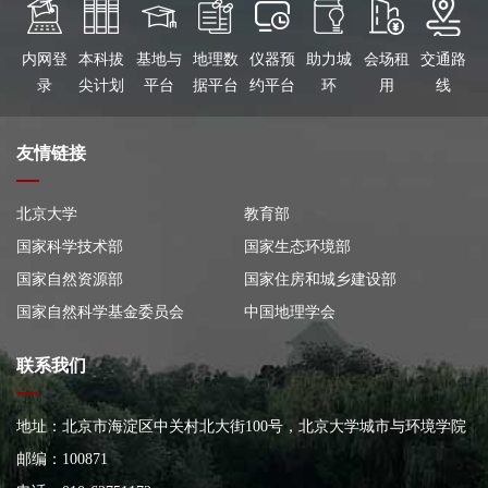
内网登
本科拔
基地与
地理数
仪器预
助力城
会场租
交通路
录
尖计划
平台
据平台
约平台
环
用
线
友情链接
北京大学
教育部
国家科学技术部
国家生态环境部
国家自然资源部
国家住房和城乡建设部
国家自然科学基金委员会
中国地理学会
联系我们
地址：北京市海淀区中关村北大街100号，北京大学城市与环境学院
大楼
邮编：100871