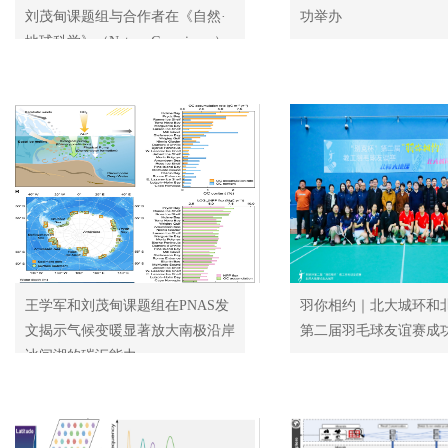
刘茂甸课题组与合作者在《自然·
功举办
地球科学》（Nature Geoscience）
发文揭示中国颗粒态氮干沉降被主
流模型与观测网络低估
王学军和刘茂甸课题组在PNAS发
羽你相约｜北大城环和
文揭示气候变暖显著放大南极沿岸
第二届羽毛球友谊赛成
冰间湖的碳汇能力