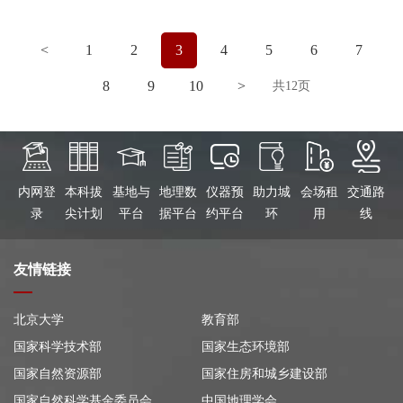
<
1
2
3
4
5
6
7
8
9
10
>
共12页
内网登
本科拔
基地与
地理数
仪器预
助力城
会场租
交通路
录
尖计划
平台
据平台
约平台
环
用
线
友情链接
北京大学
教育部
国家科学技术部
国家生态环境部
国家自然资源部
国家住房和城乡建设部
国家自然科学基金委员会
中国地理学会