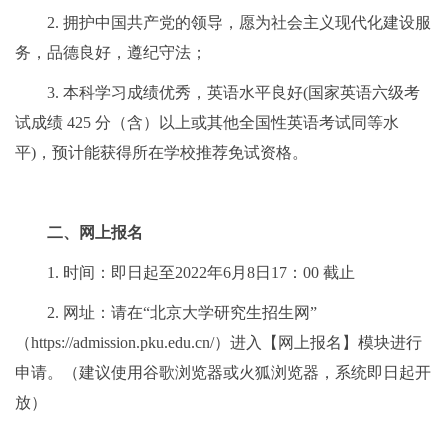
2.
拥护中国共产党的领导，愿为社会主义现代化建设服
务，品德良好，遵纪守法；
3.
本科学习成绩优秀，英语水平良好
(
国家英语六级考
试成绩
425
分（含）以上或其他全国性英语考试同等水
平
)
，预计能获得所在学校推荐免试资格。
二、网上报名
1.
时间：即日起至
2022
年
6
月
8
日
17
：
00
截止
2.
网址：请在
“
北京大学研究生招生网
”
（
https://admission.pku.edu.cn/
）进入【网上报名】模块进行
申请。（建议使用谷歌浏览器或火狐浏览器，系统即日起开
放）