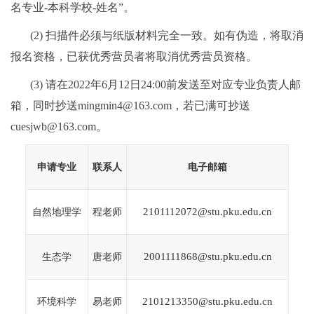
名专业
-
本科学校
-
姓名
”
。
(2)
扫描件必须与纸版材料完全一致。如有伪造，将取消
报名资格，已获优秀营员者将取消优秀营员资格。
(3)
请在
2022
年
6
月
12
日
24:00
前发送至对应专业负责人邮
箱，同时抄送
mingmin4@163.com，若已满可抄送
cuesjwb@163.com
。
申请专业
联系人
电子邮箱
2101112072@stu.pku.edu.cn
自然地理学
程老师
2001111868@stu.pku.edu.cn
生态学
唐老师
2101213350@stu.pku.edu.cn
环境科学
易老师