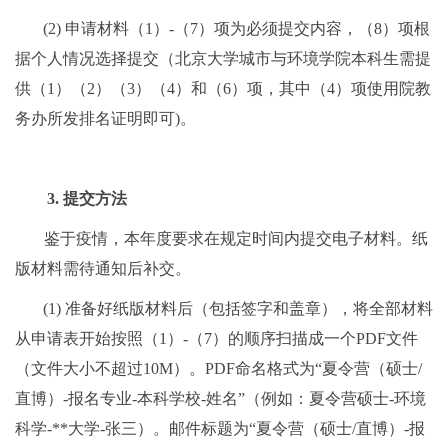
(2)
申请材料（
1
）
-
（
7
）项为必须提交内容，（
8
）项根
据个人情况选择提交（北京大学城市与环境学院本科生需提
供（
1
）（
2
）（
3
）（
4
）和（
6
）项，其中（
4
）项使用院教
务办所发排名证明即可
)
。
3.
提交方法
鉴于疫情，本年度要求在规定时间内提交电子材料。纸
版材料需待通知后补交。
(1)
准备好纸版材料后（包括签字和盖章），将全部材料
从申请表开始按照（
1
）
-
（
7
）的顺序扫描成一个
PDF
文件
（文件大小不超过
10M
）。
PDF
命名格式为
“
夏令营（硕士
/
直博）
-
报名专业
-
本科学校
-
姓名
”
（例如：夏令营硕士
-
环境
科学
-**
大学
-
张三）。邮件标题为
“
夏令营（硕士
/
直博）
-
报