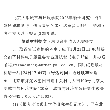
北京大学城市与环境学院
2026
年硕士研究生招生
复试即将举行，进入复试的考生名单参见附件，请相关
考生按照以下规定参加复试。
一、复试材料提交
（港澳台申请人无需提交）
1
、取得复试资格的考生，应于
3
月
23
日
11:00
前
提
交如下材料电子版至各专业复试秘书电子邮箱，并抄送
邮箱
grszhaosheng@urban.pku.edu.cn
。同时纸质版材
料请于
3
月
24
日
17:00
前（寄达时间）
通过
顺丰
寄送
至：北京市海淀区燕园街道中关村北大街
100
号北京大
学城市与环境学院
130
室，城市与环境学院研究生教务
办公室收，
010-62753837
。
(1)
《报考攻读硕士学位研究生登记表》。已在北