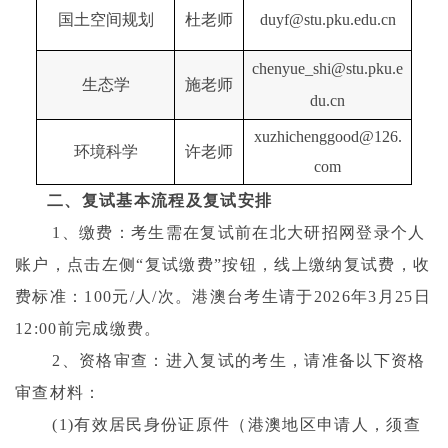
国土空间规划
杜老师
duyf@stu.pku.edu.cn
chenyue_shi@stu.pku.e
生态学
施老师
du.cn
xuzhichenggood@126.
环境科学
许老师
com
二、复试基本流程及复试安排
1
、缴费：考生需在复试前在北大研招网登录个人
账户，点击左侧
“
复试缴费
”
按钮，线上缴纳复试费，收
费标准：
100
元
/
人
/
次。港澳台考生请于
2026
年
3
月
25
日
12:00
前完成缴费。
2
、资格审查：进入复试的考生，请准备以下资格
审查材料：
(
1
)
有效居民身份证原件（港澳地区申请人，须查