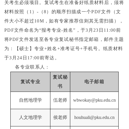
关考生必须项目。复试考生在准备好纸质材料后，须将
材料按照（
1
）
-
（
8
）的顺序扫描成一个
PDF
文件（文
件大小不超过
10M
，如有专家推荐信则其无需扫描），
PDF
文件命名为“报考专业
-
姓名”，于
3
月
23
日
11:00
前
将
PDF
文件发送至各专业复试秘书指定邮箱，邮件主题
为：【硕士】专业
+
姓名
+
准考证号
+
手机号。纸质材料
于
3
月
24
日
17:00
前寄达。
各专业联系人：
复试秘
复试专业
电子邮箱
书
自然地理学
伍老师
wbwokay@pku.edu.cn
人文地理学
侯老师
houhuali@pku.edu.cn