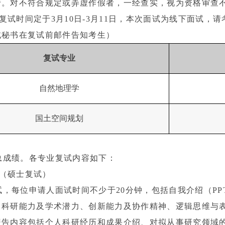
行。对不符合规定或弄虚作假者，一经查实，视为资格审查
复试时间定于
3
月
10
日
-3
月
11
日，本次面试为线下面试，请
试秘书在复试前邮件告知考生）
复试专业
自然地理学
国土空间规划
总成绩。各专业复试内容如下：
（硕士复试）
试，每位申请人面试时间不少于
20
分钟，包括自我介绍（
PP
、科研能力及学术潜力、创新能力及协作精神、逻辑思维与
报告内容包括个人科研经历和成果介绍、对拟从事研究领域