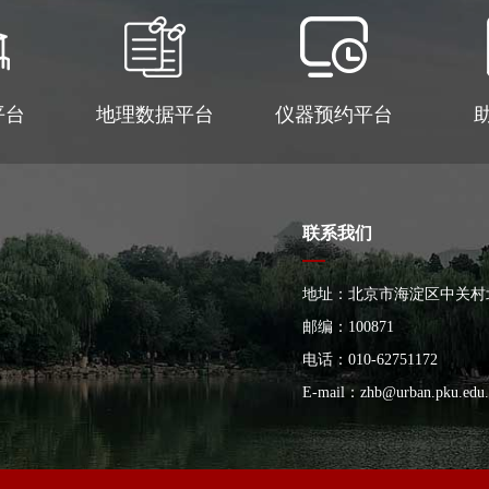
平台
地理数据平台
仪器预约平台
联系我们
地址：北京市海淀区中关村
大楼
邮编：100871
电话：010-62751172
E-mail：
zhb@urban.pku.edu.