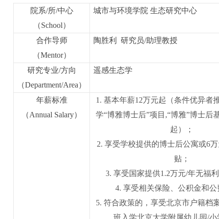
院系
/
所
/
中心
城市与环境学院 生态研究中心
（
School
）
合作导师
陶胜利 研究员/助理教授
（
Mentor
）
研究专业
/
方向
遥感生态学
（
Department/Area
）
年薪标准
1.
基本年薪12万元起（条件优异者
（
Annual Salary
）
学“博雅博士后”项目,“博雅”博士后
起）；
2.
享受学校提供的博士后公寓或6万
贴；
3.
享受国家提供
1.2
万元
/
年无福利
4.
享受相关保险、公积金和公
5.
符合政策的，享受北京市户籍档
班入学北京大学附属幼儿园/小