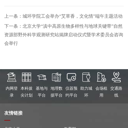
上一条：城环学院工会举办“艾草香，文化情”端午主题活动
下一条：北京大学“滇中高原生物多样性与地球关键带”自然
资源部野外科学观测研究站揭牌启动仪式暨学术委员会咨询
会举行
内网登
本科拔
基地与
地理数
仪器预
助力城
会场租
交通路
录
尖计划
平台
据平台
约平台
环
用
线
友情链接