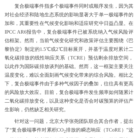
复合极端事件指多个极端事件同时或顺序发生，因为其
对社会经济和陆地生态系统的影响显著大于单一极端事件的
加和，其重要性在气候变化影响和适应研究中日益凸显。在
IPCC AR6报告中，复合极端事件已被系统纳入气候风险评
估框架。然而，当前气候变化研究和政策评估主要围绕《巴
黎协定》制定的1.5℃或2℃目标展开，并基于温度对累计二
氧化碳排放的线性响应关系（TCRE）预估剩余排放空间，
以此作为国际碳排放谈判的基础。然而，这一框架主要关注
温度变化，难以全面刻画气候变化带来的综合风险。相比之
下，复合极端事件由于多种气候因子的叠加，往往具有更高
的风险放大效应。目前，复合极端事件发生频率如何随累计
二氧化碳排放变化，以及这种变化是否会对碳预算的评估产
生影响，仍然缺乏相关研究。
针对这一问题，北京大学张尧团队联合其合作者，提出
了“复合极端事件对累积CO
排放的瞬态响应（TCoRE）”这
2