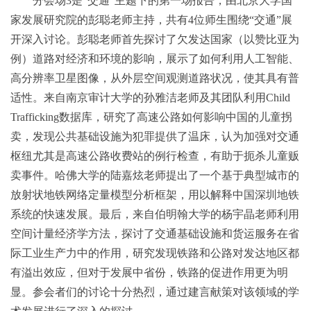
分会场3是“交通”主题下的第一场报告，由北京大学国
家发展研究院的彭聪老师主持，共有4位师生围绕“交通”展
开深入讨论。彭聪老师首先探讨了欠发达国家（以赞比亚为
例）道路对经济和环境的影响，展示了如何利用人工智能、
高分辨率卫星图像，从外层空间观测道路状况，使其具有普
适性。来自南京审计大学的孙雅洁老师及其团队利用Child
Trafficking数据库，研究了高速公路如何影响中国的儿童拐
卖，发现公共基础设施为犯罪提供了温床，认为加强对交通
枢纽尤其是高速公路收费站的例行检查，有助于扼杀儿童贩
卖事件。哈佛大学的陆嘉炫老师提出了一个基于典型城市的
放射状地铁网络定量模型分析框架，用以解释中国深圳地铁
系统的快速发展。最后，来自伯明翰大学的杨宇晶老师利用
空间计量经济学方法，探讨了交通基础设施和货运服务在省
际工业生产力中的作用，研究发现铁路和公路对发达地区都
有溢出效应，但对于发展中省份，铁路的促进作用更为明
显。参会者们的讨论十分热烈，通过建言献策对该领域的学