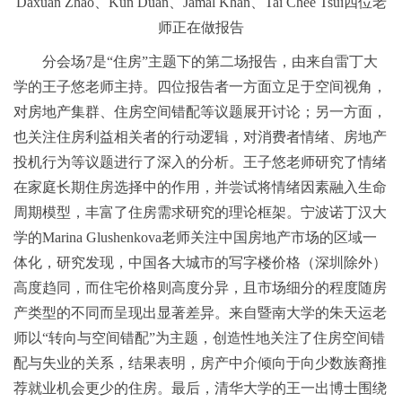
Daxuan Zhao、Kun Duan、Jamal Khan、Tai Chee Tsui四位老
师正在做报告
分会场7是“住房”主题下的第二场报告，由来自雷丁大
学的王子悠老师主持。四位报告者一方面立足于空间视角，
对房地产集群、住房空间错配等议题展开讨论；另一方面，
也关注住房利益相关者的行动逻辑，对消费者情绪、房地产
投机行为等议题进行了深入的分析。王子悠老师研究了情绪
在家庭长期住房选择中的作用，并尝试将情绪因素融入生命
周期模型，丰富了住房需求研究的理论框架。宁波诺丁汉大
学的Marina Glushenkova老师关注中国房地产市场的区域一
体化，研究发现，中国各大城市的写字楼价格（深圳除外）
高度趋同，而住宅价格则高度分异，且市场细分的程度随房
产类型的不同而呈现出显著差异。来自暨南大学的朱天运老
师以“转向与空间错配”为主题，创造性地关注了住房空间错
配与失业的关系，结果表明，房产中介倾向于向少数族裔推
荐就业机会更少的住房。最后，清华大学的王一出博士围绕