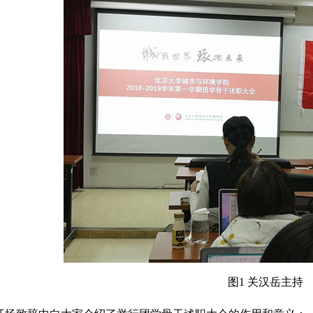
图1 关汉岳主持