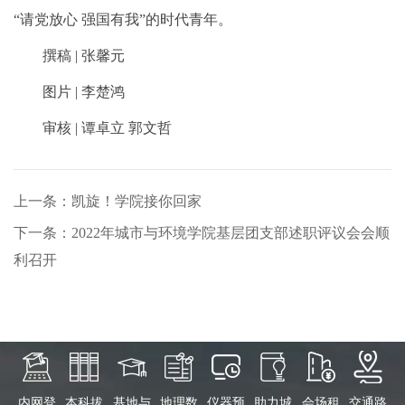
“请党放心 强国有我”的时代青年。
撰稿 | 张馨元
图片 | 李楚鸿
审核 | 谭卓立 郭文哲
上一条：凯旋！学院接你回家
下一条：2022年城市与环境学院基层团支部述职评议会会顺
利召开
内网登
本科拔
基地与
地理数
仪器预
助力城
会场租
交通路