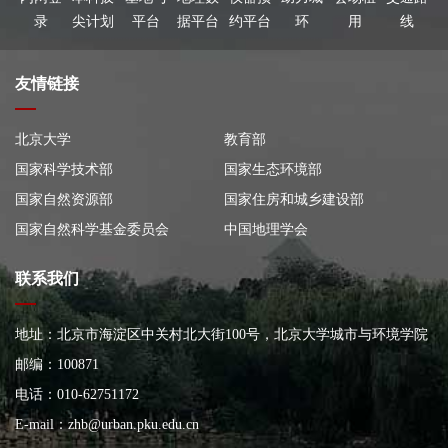
录
尖计划
平台
据平台
约平台
环
用
线
友情链接
北京大学
教育部
国家科学技术部
国家生态环境部
国家自然资源部
国家住房和城乡建设部
国家自然科学基金委员会
中国地理学会
联系我们
地址：北京市海淀区中关村北大街100号，北京大学城市与环境学院
大楼
邮编：100871
电话：010-62751172
E-mail：
zhb@urban.pku.edu.cn