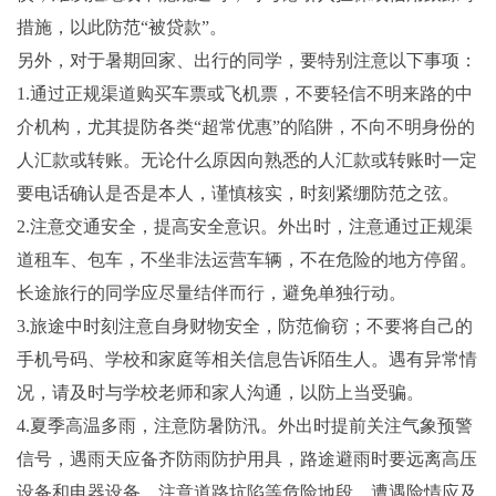
措施，以此防范“被贷款”。
另外，对于暑期回家、出行的同学，要特别注意以下事项：
1.通过正规渠道购买车票或飞机票，不要轻信不明来路的中
介机构，尤其提防各类“超常优惠”的陷阱，不向不明身份的
人汇款或转账。无论什么原因向熟悉的人汇款或转账时一定
要电话确认是否是本人，谨慎核实，时刻紧绷防范之弦。
2.注意交通安全，提高安全意识。外出时，注意通过正规渠
道租车、包车，不坐非法运营车辆，不在危险的地方停留。
长途旅行的同学应尽量结伴而行，避免单独行动。
3.旅途中时刻注意自身财物安全，防范偷窃；不要将自己的
手机号码、学校和家庭等相关信息告诉陌生人。遇有异常情
况，请及时与学校老师和家人沟通，以防上当受骗。
4.夏季高温多雨，注意防暑防汛。外出时提前关注气象预警
信号，遇雨天应备齐防雨防护用具，路途避雨时要远离高压
设备和电器设备，注意道路坑陷等危险地段，遭遇险情应及