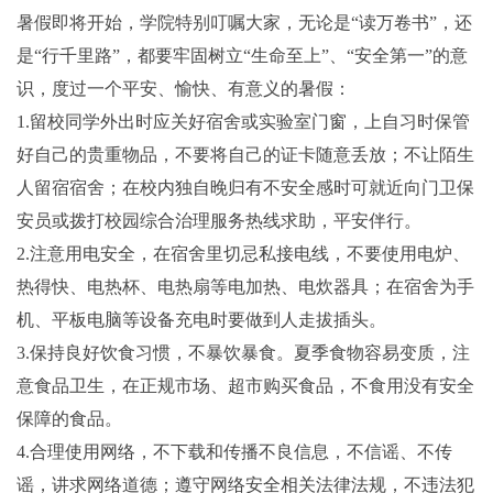
暑假即将开始，学院特别叮嘱大家，无论是“读万卷书”，还
是“行千里路”，都要牢固树立“生命至上”、“安全第一”的意
识，度过一个平安、愉快、有意义的暑假：
1.留校同学外出时应关好宿舍或实验室门窗，上自习时保管
好自己的贵重物品，不要将自己的证卡随意丢放；不让陌生
人留宿宿舍；在校内独自晚归有不安全感时可就近向门卫保
安员或拨打校园综合治理服务热线求助，平安伴行。
2.注意用电安全，在宿舍里切忌私接电线，不要使用电炉、
热得快、电热杯、电热扇等电加热、电炊器具；在宿舍为手
机、平板电脑等设备充电时要做到人走拔插头。
3.保持良好饮食习惯，不暴饮暴食。夏季食物容易变质，注
意食品卫生，在正规市场、超市购买食品，不食用没有安全
保障的食品。
4.合理使用网络，不下载和传播不良信息，不信谣、不传
谣，讲求网络道德；遵守网络安全相关法律法规，不违法犯