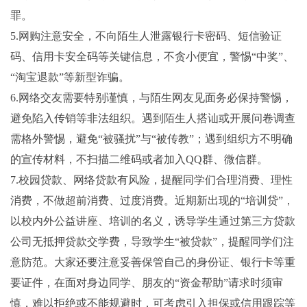
罪。
5.网购注意安全，不向陌生人泄露银行卡密码、短信验证
码、信用卡安全码等关键信息，不贪小便宜，警惕“中奖”、
“淘宝退款”等新型诈骗。
6.网络交友需要特别谨慎，与陌生网友见面务必保持警惕，
避免陷入传销等非法组织。遇到陌生人搭讪或开展问卷调查
需格外警惕，避免“被骚扰”与“被传教”；遇到组织方不明确
的宣传材料，不扫描二维码或者加入QQ群、微信群。
7.校园贷款、网络贷款有风险，提醒同学们合理消费、理性
消费，不做超前消费、过度消费。近期新出现的“培训贷”，
以校内外公益讲座、培训的名义，诱导学生通过第三方贷款
公司无抵押贷款交学费，导致学生“被贷款”，提醒同学们注
意防范。大家还要注意妥善保管自己的身份证、银行卡等重
要证件，在面对身边同学、朋友的“资金帮助”请求时须审
慎，难以拒绝或不能规避时，可考虑引入担保或信用跟踪等