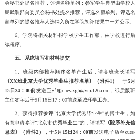
会秘书处提名推荐，评选名额单列；参军学生典型由学校人
民武装部向委员会秘书处提名推荐，评选名额单列。评选名
额单列的提名推荐人选纳入所在学院初评结果中一并公示。
6、学院将相关材料报学校学生工作部，由学校进行后
续程序。
五、系统填写和材料提交
1、班级内部推荐顺序名单产生后，请各班班长填写
《XX班北京大学优秀毕业生推荐名单》（附件1）
，于
5
月
15
日
24
：00前
发送至邮箱cues-xgb@vip.126.com，纸质版班
主任签字后于5月
16
日1
7
：0
0
前送至城环学工办。
2、获得推荐参评“北京大学优秀毕业生”的博士生，如
有意申请参评“北京市优秀毕业生”的，请填写
《院系补充信
息表》（附件2）
，于
5
月
15
日24：00前
发送电子版至cues-