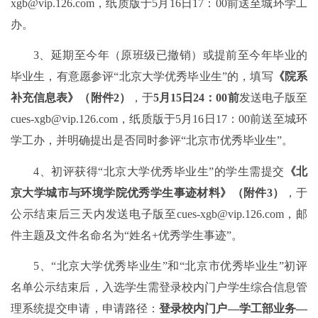
xgb@vip.126.com，纸质版于5月
16
日1
7
：0
0
前送至城环学工
办。
3、延期至今年（原班级已撤销）或提前至今年毕业的
毕业生，有意愿参评“北京大学优秀毕业生”的，填写
《院系
补充信息表》（附件2）
，于
5
月
15
日24：00前
发送电子版至
cues-xgb@vip.126.com，纸质版于5月
16
日1
7
：0
0
前送至城环
学工办，并明确提出是否同时参评“北京市优秀毕业生”。
4、初评获得“北京大学优秀毕业生”的学生需提交
《北
京大学城市与环境学院优秀学生事迹材料》（附件3）
，于
公示结束后三天内发送电子版至cues-xgb@vip.126.com，邮
件主题及文件名命名为“姓名+优秀学生事迹”。
5、“北京大学优秀毕业生”和“北京市优秀毕业生”初评
名单公示结束后，入选学生需登录校内门户学生综合信息管
理系统提交申请，申请路径：
登录校内门户—学工部业务—