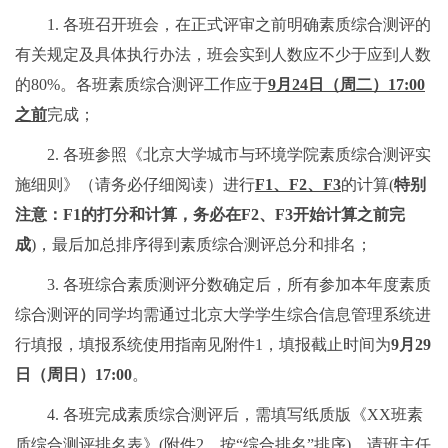
1. 各班召开班会，在正式评审之前明确素质综合测评的
有关规定及具体执行办法，班会实到人数应不少于应到人数
的80%。各班素质综合测评工作应于
9月24日（周二）17:00
之前
完成；
2. 各班参照《北京大学城市与环境学院素质综合测评实
施细则》（请务必仔细阅读）进行
F1、F2、F3
的计算(
特别
注意：F1的打分和计算，务必在F2、F3开始计算之前完
成
)，最后加总排序得到素质综合测评总分和排名；
3. 各班综合素质测评分数确定后，所有参加本年度素质
综合测评的同学均需通过北京大学学生综合信息管理系统进
行填报，填报系统使用指南见附件1，填报截止时间为
9月29
日（周日）17:00
。
4. 各班完成素质综合测评后，需填写纸质版《XX班素
质综合测评排名表》(附件2，按“综合排名”排序)，请班主任