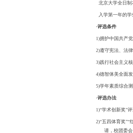
北京大学全日制
入学第一年的学
·
评选条件
1)拥护中国共产
2)遵守宪法、法
3)践行社会主义
4)德智体美全面
5)学年素质综合
·
评选办法
1)“学术创新奖
2)“五四体育奖
请，校团委会