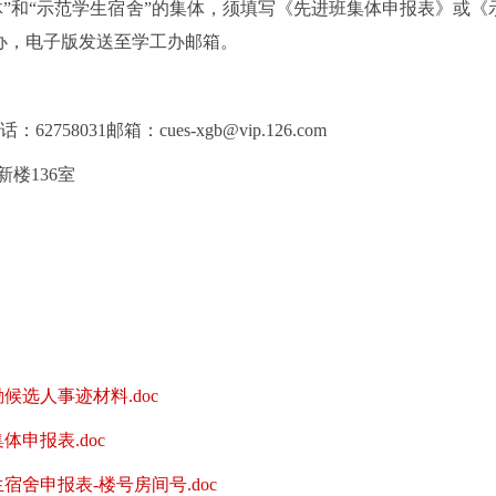
体”和“示范学生宿舍”的集体，须填写《先进班集体申报表》或《
办，电子版发送至学工办邮箱。
电话：
62758031邮箱：
cues-xgb@vip.126.com
新楼
136室
候选人事迹材料.doc
体申报表.doc
宿舍申报表-楼号房间号.doc