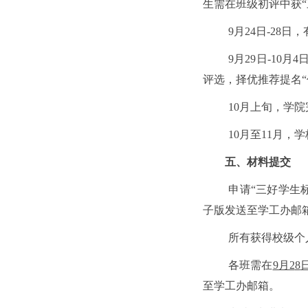
生需在班级初评中获“
9月24日-28
9月29日-1
评选，择优推荐提名“
10月上旬，学
10月至11月，
五、材料提交
申请
“三好学生
子版发送至学工办邮箱cues
所有获得校级个
各班需在
9月2
8
至学工办邮箱。