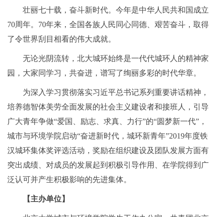
壮丽七十载，奋斗新时代。今年是中华人民共和国成立
70周年。70年来，全国各族人民同心同德、艰苦奋斗，取得
了令世界刮目相看的伟大成就。
无论光阴流转，北大城环始终是一代代城环人的精神家
园，大家同学习，共奋进，谱写了绚丽多彩的时代华章。
为深入学习贯彻落实习近平总书记系列重要讲话精神，
培养德智体美劳全面发展的社会主义建设者和接班人，引导
广大青年争做“爱国、励志、求真、力行”的“圆梦新一代”，
城市与环境学院启动“奋进新时代，城环新青年”2019年度铁
汉城环集体奖评选活动，奖励在组织建设及团队发展方面有
突出成绩、对成员的发展起到积极引导作用、在学院得到广
泛认可并产生积极影响的先进集体。
【主办单位】