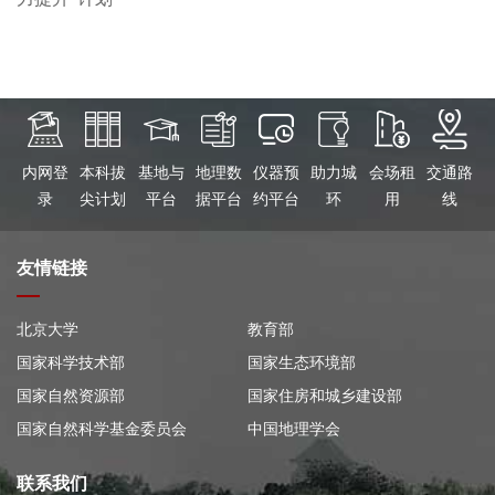
内网登
本科拔
基地与
地理数
仪器预
助力城
会场租
交通路
录
尖计划
平台
据平台
约平台
环
用
线
友情链接
北京大学
教育部
国家科学技术部
国家生态环境部
国家自然资源部
国家住房和城乡建设部
国家自然科学基金委员会
中国地理学会
联系我们