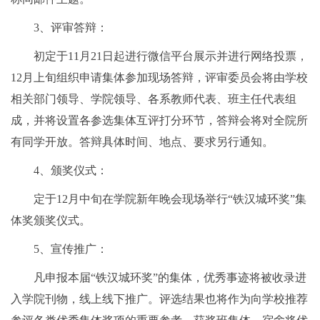
3、评审答辩：
初定于11月21日起进行微信平台展示并进行网络投票，
12月上旬组织申请集体参加现场答辩，评审委员会将由学校
相关部门领导、学院领导、各系教师代表、班主任代表组
成，并将设置各参选集体互评打分环节，答辩会将对全院所
有同学开放。答辩具体时间、地点、要求另行通知。
4、颁奖仪式：
定于12月中旬在学院新年晚会现场举行“铁汉城环奖”集
体奖颁奖仪式。
5、宣传推广：
凡申报本届“铁汉城环奖”的集体，优秀事迹将被收录进
入学院刊物，线上线下推广。评选结果也将作为向学校推荐