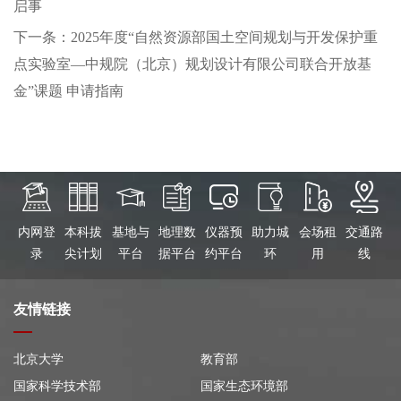
启事
下一条：2025年度“自然资源部国土空间规划与开发保护重
点实验室—中规院（北京）规划设计有限公司联合开放基
金”课题 申请指南
内网登
本科拔
基地与
地理数
仪器预
助力城
会场租
交通路
录
尖计划
平台
据平台
约平台
环
用
线
友情链接
北京大学
教育部
国家科学技术部
国家生态环境部