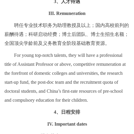
3、人才待遇
III. Remuneration
聘任专业技术职务为助理教授及以上；国内高校前列的
薪酬待遇；科研启动经费；博士后团队、博士生招生名额；
全国顶尖学龄前及义务教育全阶段基础教育资源。
For young top-notch talents, they will have a professional
title of Assistant Professor or above, competitive remuneration at
the forefront of domestic colleges and universities, the research
start-up fund, the post-doc team and the recruitment quota of
doctoral students, and China’s first-rate resources of pre-school
and compulsory education for their children.
4、日程安排
IV. Important dates