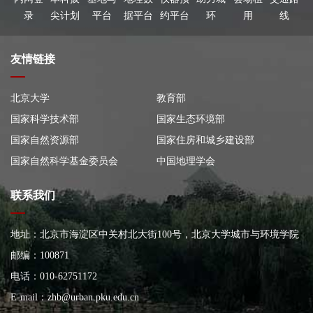
录
尖计划
平台
据平台
约平台
环
用
线
友情链接
北京大学
教育部
国家科学技术部
国家生态环境部
国家自然资源部
国家住房和城乡建设部
国家自然科学基金委员会
中国地理学会
联系我们
地址：北京市海淀区中关村北大街100号，北京大学城市与环境学院
大楼
邮编：100871
电话：010-62751172
E-mail：
zhb@urban.pku.edu.cn