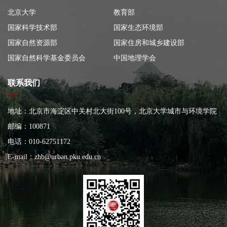
北京大学
教育部
国家科学技术部
国家生态环境部
国家自然资源部
国家住房和城乡建设部
国家自然科学基金委员会
中国地理学会
联系我们
地址：北京市海淀区中关村北大街100号，北京大学城市与环境学院
大楼
邮编：100871
电话：010-62751172
E-mail：
zhb@urban.pku.edu.cn