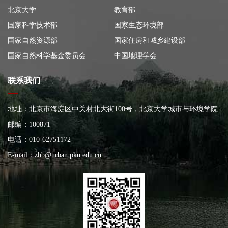
北京大学
教育部
国家科学技术部
国家生态环境部
国家自然资源部
国家住房和城乡建设部
国家自然科学基金委员会
中国地理学会
联系我们
地址：北京市海淀区中关村北大街100号，北京大学城市与环境学院
大楼
邮编：100871
电话：010-62751172
E-mail：
zhb@urban.pku.edu.cn